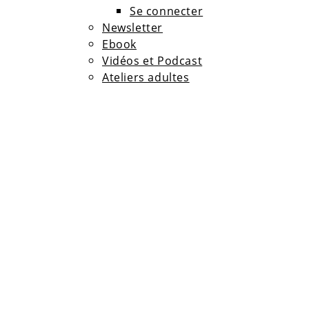
Se connecter
Newsletter
Ebook
Vidéos et Podcast
Ateliers adultes
Ateliers ados
Agenda
Contact
Karine Lépouchard
Accompagnement
Thérapie Holistique
Naturopathie