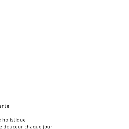
ente
 holistique
 de douceur chaque jour